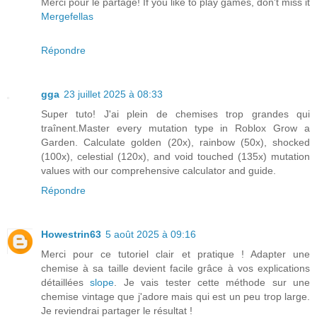
Merci pour le partage! If you like to play games, don't miss it
Mergefellas
Répondre
gga
23 juillet 2025 à 08:33
Super tuto! J'ai plein de chemises trop grandes qui
traînent.Master every mutation type in Roblox Grow a
Garden. Calculate golden (20x), rainbow (50x), shocked
(100x), celestial (120x), and void touched (135x) mutation
values with our comprehensive calculator and guide.
Répondre
Howestrin63
5 août 2025 à 09:16
Merci pour ce tutoriel clair et pratique ! Adapter une
chemise à sa taille devient facile grâce à vos explications
détaillées
slope
. Je vais tester cette méthode sur une
chemise vintage que j'adore mais qui est un peu trop large.
Je reviendrai partager le résultat !