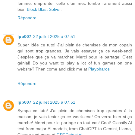
femme. emprunter celle d’un mec tombe rarement aussi
bien
Block Blast Solver
.
Répondre
lpp007
22 juillet 2025 à 07:51
Super idée ce tuto! J'ai plein de chemises de mon copain
qui sont trop grandes. Je vais essayer ça ce week-end!
J'espère que ça va marcher. Merci pour le partage! C'est
génial! Do you want to play a lot of fun games on one
website? Then come and click me at
Playpharos
Répondre
lpp007
22 juillet 2025 à 07:51
Sympa ce tuto! J'ai plein de chemises trop grandes à la
maison, je vais tester ça ce week-end! On verra bien si ça
marche! Merci pour le partage en tout cas! Cool! Classify AI
text from major AI models, from ChatGPT to Gemini, Llama,
Claude and more.at
GPTDetect.ai