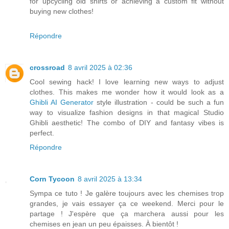
for upcycling old shirts or achieving a custom fit without
buying new clothes!
Répondre
crossroad
8 avril 2025 à 02:36
Cool sewing hack! I love learning new ways to adjust
clothes. This makes me wonder how it would look as a
Ghibli AI Generator
style illustration - could be such a fun
way to visualize fashion designs in that magical Studio
Ghibli aesthetic! The combo of DIY and fantasy vibes is
perfect.
Répondre
Corn Tycoon
8 avril 2025 à 13:34
Sympa ce tuto ! Je galère toujours avec les chemises trop
grandes, je vais essayer ça ce weekend. Merci pour le
partage ! J'espère que ça marchera aussi pour les
chemises en jean un peu épaisses. À bientôt !