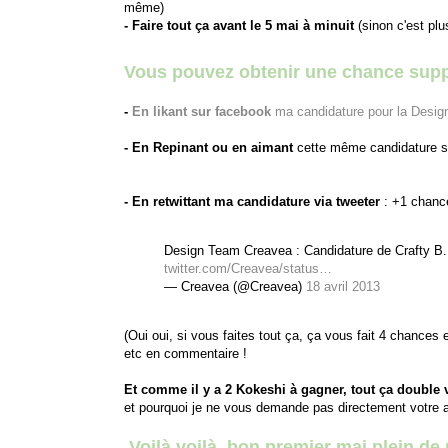
même)
- Faire tout ça avant le 5 mai à minuit
(sinon c'est plu
Vous pouvez obtenir une chance supp
-
En likant sur facebook
ma candidature pour la Desi
- En Repinant ou en aimant
cette même candidature su
- En retwittant ma candidature via tweeter
: +1 chanc
Design Team Creavea : Candidature de Crafty B.
twitter.com/Creavea/status…
— Creavea (@Creavea)
18 avril 2013
(Oui oui, si vous faites tout ça, ça vous fait 4 chances 
etc en commentaire !
Et comme il y a 2 Kokeshi à gagner, tout ça double
et pourquoi je ne vous demande pas directement votre 
Voilà voilà, bon premier mai plein de 