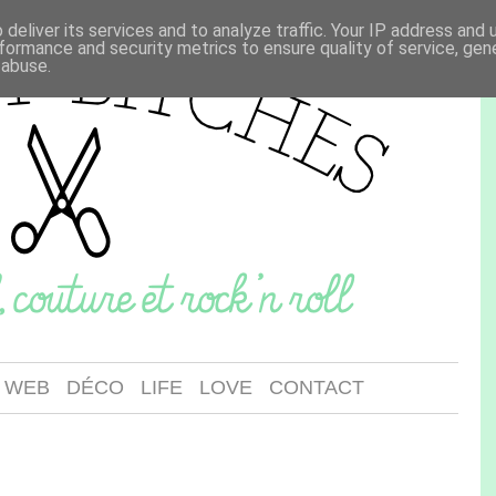
deliver its services and to analyze traffic. Your IP address and
formance and security metrics to ensure quality of service, ge
 abuse.
WEB
DÉCO
LIFE
LOVE
CONTACT