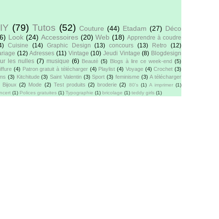
IY
(79)
Tutos
(52)
Couture
(44)
Etadam
(27)
Déco
6)
Look
(24)
Accessoires
(20)
Web
(18)
Apprendre à coudre
4)
Cuisine
(14)
Graphic Design
(13)
concours
(13)
Retro
(12)
riage
(12)
Adresses
(11)
Vintage
(10)
Jeudi Vintage
(8)
Blogdesign
ur les nulles
(7)
musique
(6)
Beauté
(5)
Blogs à lire ce week-end
(5)
iffure
(4)
Patron gratuit à télécharger
(4)
Playlist
(4)
Voyage
(4)
Crochet
(3)
lms
(3)
Kitchitude
(3)
Saint Valentin
(3)
Sport
(3)
feminisme
(3)
A télécharger
Bijoux
(2)
Mode
(2)
Test produits
(2)
broderie
(2)
80's
(1)
A imprimer
(1)
ncert
(1)
Polices gratuites
(1)
Typographie
(1)
bricolage
(1)
teddy girls
(1)