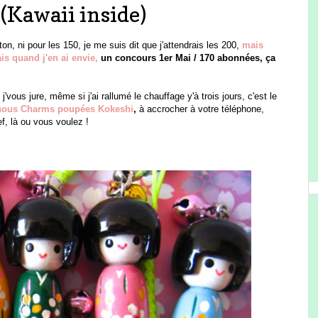
(Kawaii inside)
n, ni pour les 150, je me suis dit que j'attendrais les 200,
mais
is quand j'en ai envie,
un concours 1er Mai / 170 abonnées, ça
j'vous jure, même si j'ai rallumé le chauffage y'à trois jours, c'est le
nous Charms poupées Kokeshi
,
à accrocher à votre téléphone,
ef, là ou vous voulez !