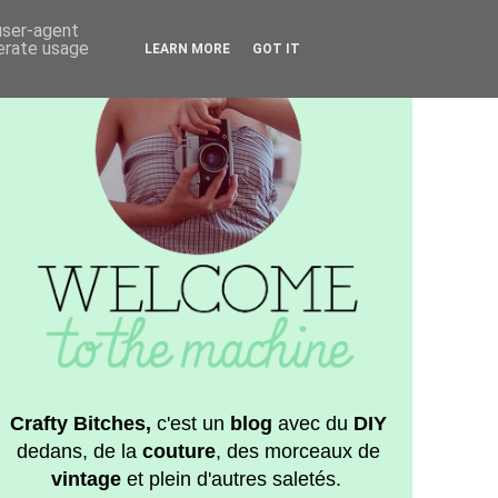
 user-agent
nerate usage
LEARN MORE
GOT IT
Crafty Bitches,
c'est un
blog
avec du
DIY
dedans, de la
couture
, des morceaux de
vintage
et plein d'autres saletés.