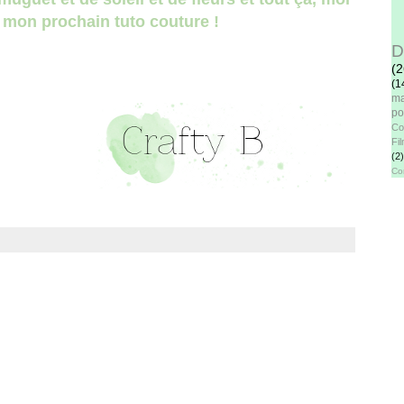
r mon prochain tuto couture !
D
(2
(1
ma
po
Co
Fi
(2)
Co