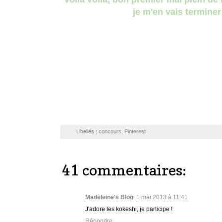
je m'en vais termine
Libellés :
concours
,
Pinterest
41 commentaires:
Madeleine's Blog
1 mai 2013 à 11:41
J'adore les kokeshi, je participe !
Répondre