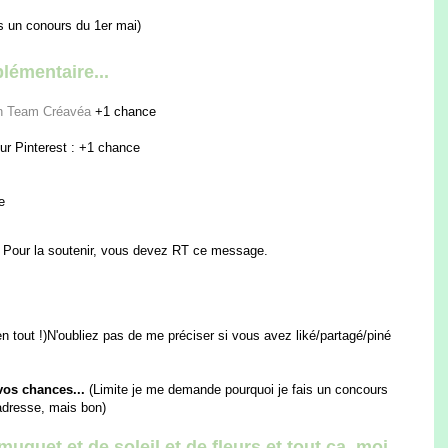
s un conours du 1er mai)
lémentaire...
gn Team Créavéa
+1 chance
r Pinterest : +1 chance
e
 Pour la soutenir, vous devez RT ce message.
en tout !)N'oubliez pas de me préciser si vous avez liké/partagé/piné
 vos chances...
(Limite je me demande pourquoi je fais un concours
adresse, mais bon)
muguet et de soleil et de fleurs et tout ça, moi