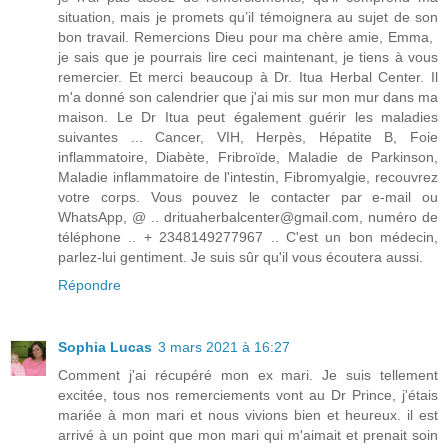
situation, mais je promets qu’il témoignera au sujet de son
bon travail. Remercions Dieu pour ma chère amie, Emma, ​​
je sais que je pourrais lire ceci maintenant, je tiens à vous
remercier. Et merci beaucoup à Dr. Itua Herbal Center. Il
m'a donné son calendrier que j'ai mis sur mon mur dans ma
maison. Le Dr Itua peut également guérir les maladies
suivantes ... Cancer, VIH, Herpès, Hépatite B, Foie
inflammatoire, Diabète, Fribroïde, Maladie de Parkinson,
Maladie inflammatoire de l'intestin, Fibromyalgie, recouvrez
votre corps. Vous pouvez le contacter par e-mail ou
WhatsApp, @ .. drituaherbalcenter@gmail.com, numéro de
téléphone .. + 2348149277967 .. C'est un bon médecin,
parlez-lui gentiment. Je suis sûr qu'il vous écoutera aussi.
Répondre
Sophia Lucas
3 mars 2021 à 16:27
Comment j'ai récupéré mon ex mari. Je suis tellement
excitée, tous nos remerciements vont au Dr Prince, j'étais
mariée à mon mari et nous vivions bien et heureux. il est
arrivé à un point que mon mari qui m'aimait et prenait soin