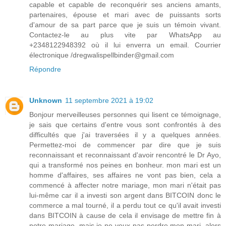
capable et capable de reconquérir ses anciens amants,
partenaires, épouse et mari avec de puissants sorts
d'amour de sa part parce que je suis un témoin vivant.
Contactez-le au plus vite par WhatsApp au
+2348122948392 où il lui enverra un email. Courrier
électronique /dregwalispellbinder@gmail.com
Répondre
Unknown
11 septembre 2021 à 19:02
Bonjour merveilleuses personnes qui lisent ce témoignage,
je sais que certains d'entre vous sont confrontés à des
difficultés que j'ai traversées il y a quelques années.
Permettez-moi de commencer par dire que je suis
reconnaissant et reconnaissant d'avoir rencontré le Dr Ayo,
qui a transformé nos peines en bonheur. mon mari est un
homme d'affaires, ses affaires ne vont pas bien, cela a
commencé à affecter notre mariage, mon mari n'était pas
lui-même car il a investi son argent dans BITCOIN donc le
commerce a mal tourné, il a perdu tout ce qu'il avait investi
dans BITCOIN à cause de cela il envisage de mettre fin à
notre mariage, mais je ne veux pas perdre mon mari, alors