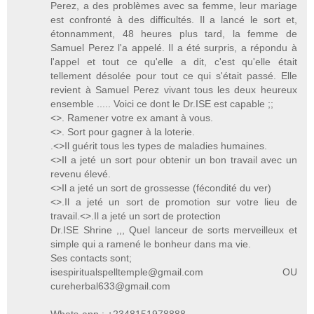
Perez, a des problèmes avec sa femme, leur mariage
est confronté à des difficultés. Il a lancé le sort et,
étonnamment, 48 heures plus tard, la femme de
Samuel Perez l'a appelé. Il a été surpris, a répondu à
l'appel et tout ce qu'elle a dit, c'est qu'elle était
tellement désolée pour tout ce qui s'était passé. Elle
revient à Samuel Perez vivant tous les deux heureux
ensemble ..... Voici ce dont le Dr.ISE est capable ;;
<>. Ramener votre ex amant à vous.
<>. Sort pour gagner à la loterie.
.<>Il guérit tous les types de maladies humaines.
<>Il a jeté un sort pour obtenir un bon travail avec un
revenu élevé.
<>Il a jeté un sort de grossesse (fécondité du ver)
<>.Il a jeté un sort de promotion sur votre lieu de
travail.<>.Il a jeté un sort de protection
Dr.ISE Shrine ,,, Quel lanceur de sorts merveilleux et
simple qui a ramené le bonheur dans ma vie.
Ses contacts sont;
isespiritualspelltemple@gmail.com OU
cureherbal633@gmail.com