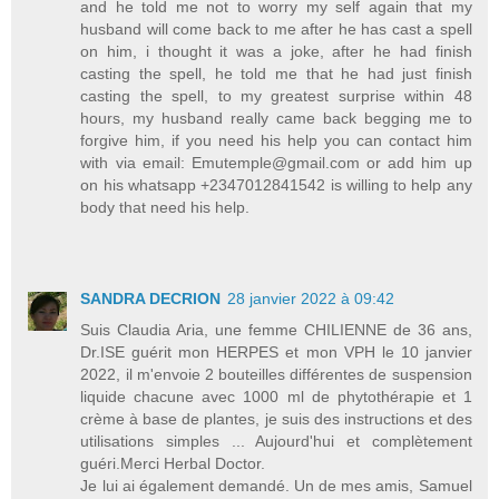
and he told me not to worry my self again that my
husband will come back to me after he has cast a spell
on him, i thought it was a joke, after he had finish
casting the spell, he told me that he had just finish
casting the spell, to my greatest surprise within 48
hours, my husband really came back begging me to
forgive him, if you need his help you can contact him
with via email: Emutemple@gmail.com or add him up
on his whatsapp +2347012841542 is willing to help any
body that need his help.
SANDRA DECRION
28 janvier 2022 à 09:42
Suis Claudia Aria, une femme CHILIENNE de 36 ans,
Dr.ISE guérit mon HERPES et mon VPH le 10 janvier
2022, il m'envoie 2 bouteilles différentes de suspension
liquide chacune avec 1000 ml de phytothérapie et 1
crème à base de plantes, je suis des instructions et des
utilisations simples ... Aujourd'hui et complètement
guéri.Merci Herbal Doctor.
Je lui ai également demandé. Un de mes amis, Samuel