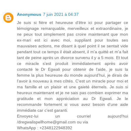
Anonymous
7 juin 2021 à 04:37
Je suis si fière et heureuse d'être ici pour partager ce
témoignage remarquable, merveilleux et extraordinaire, je
ne peux tout simplement pas croire maintenant que mon
ex-mari est ici avec moi, suppliant pour toutes ses
mauvaises actions, me disant à quel point il se sentait vide
pendant tout ce temps il était absent, il m'a quitté et m'a fait
tant de peine après un divorce survenu il y a 5 mois. Et tout
ce miracle s'est produit immédiatement après avoir
contacté le Dr Egwali pour obtenir de l'aide, je suis la
femme la plus heureuse du monde aujourd'hui, je dirais de
l'avoir à nouveau à mes côtés. C'est un miracle pour moi et
ma famille et un plaisir et une gaieté éternels. Je suis si
heureux maintenant et je ne sais pas combien exprimer ma
gratitude et mon appréciation au Dr Egwali. Je le
recommande fortement si vous avez besoin d'une aide
immédiate car c'est garanti.
Envoyez-lui un courriel aujourd'hui
/dregwalispellhome@gmail.com ou via
WhatsApp : +2348122948392