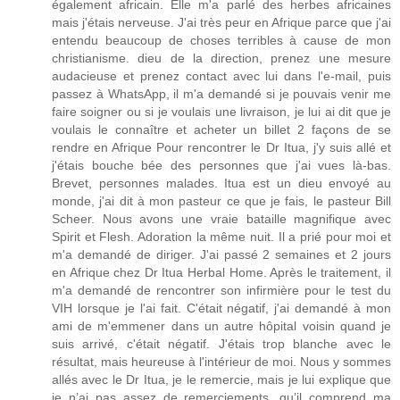
également africain. Elle m'a parlé des herbes africaines
mais j'étais nerveuse. J'ai très peur en Afrique parce que j'ai
entendu beaucoup de choses terribles à cause de mon
christianisme. dieu de la direction, prenez une mesure
audacieuse et prenez contact avec lui dans l'e-mail, puis
passez à WhatsApp, il m'a demandé si je pouvais venir me
faire soigner ou si je voulais une livraison, je lui ai dit que je
voulais le connaître et acheter un billet 2 façons de se
rendre en Afrique Pour rencontrer le Dr Itua, j'y suis allé et
j'étais bouche bée des personnes que j'ai vues là-bas.
Brevet, personnes malades. Itua est un dieu envoyé au
monde, j'ai dit à mon pasteur ce que je fais, le pasteur Bill
Scheer. Nous avons une vraie bataille magnifique avec
Spirit et Flesh. Adoration la même nuit. Il a prié pour moi et
m'a demandé de diriger. J'ai passé 2 semaines et 2 jours
en Afrique chez Dr Itua Herbal Home. Après le traitement, il
m'a demandé de rencontrer son infirmière pour le test du
VIH lorsque je l'ai fait. C'était négatif, j'ai demandé à mon
ami de m'emmener dans un autre hôpital voisin quand je
suis arrivé, c'était négatif. J'étais trop blanche avec le
résultat, mais heureuse à l'intérieur de moi. Nous y sommes
allés avec le Dr Itua, je le remercie, mais je lui explique que
je n’ai pas assez de remerciements, qu’il comprend ma