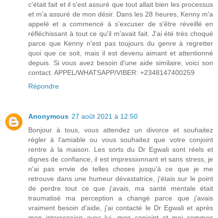
c'était fait et il s'est assuré que tout allait bien les processus
et m'a assuré de mon désir. Dans les 28 heures, Kenny m'a
appelé et a commencé à s'excuser de s'être réveillé en
réfléchissant à tout ce qu'il m'avait fait. J'ai été très choqué
parce que Kenny n'est pas toujours du genre à regretter
quoi que ce soit, mais il est devenu aimant et attentionné
depuis. Si vous avez besoin d'une aide similaire, voici son
contact. APPEL/WHATSAPP/VIBER: +2348147400259
Répondre
Anonymous
27 août 2021 à 12:50
Bonjour à tous, vous attendez un divorce et souhaitez
régler à l'amiable ou vous souhaitez que votre conjoint
rentre à la maison. Les sorts du Dr Egwali sont réels et
dignes de confiance, il est impressionnant et sans stress, je
n'ai pas envie de telles choses jusqu'à ce que je me
retrouve dans une humeur dévastatrice, j'étais sur le point
de perdre tout ce que j'avais, ma santé mentale était
traumatisé ma perception a changé parce que j'avais
vraiment besoin d'aide, j'ai contacté le Dr Egwali et après
mon intercession avec lui, mon conjoint et moi sommes