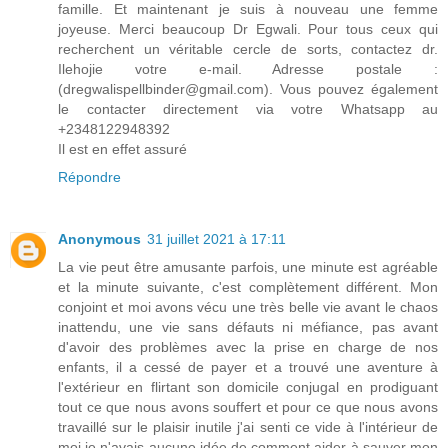
famille. Et maintenant je suis à nouveau une femme
joyeuse. Merci beaucoup Dr Egwali. Pour tous ceux qui
recherchent un véritable cercle de sorts, contactez dr.
Ilehojie votre e-mail. Adresse postale :
(dregwalispellbinder@gmail.com). Vous pouvez également
le contacter directement via votre Whatsapp au
+2348122948392
Il est en effet assuré
Répondre
Anonymous
31 juillet 2021 à 17:11
La vie peut être amusante parfois, une minute est agréable
et la minute suivante, c'est complètement différent. Mon
conjoint et moi avons vécu une très belle vie avant le chaos
inattendu, une vie sans défauts ni méfiance, pas avant
d'avoir des problèmes avec la prise en charge de nos
enfants, il a cessé de payer et a trouvé une aventure à
l'extérieur en flirtant son domicile conjugal en prodiguant
tout ce que nous avons souffert et pour ce que nous avons
travaillé sur le plaisir inutile j'ai senti ce vide à l'intérieur de
moi je n'avais aucune idée de comment aider à sauver mon