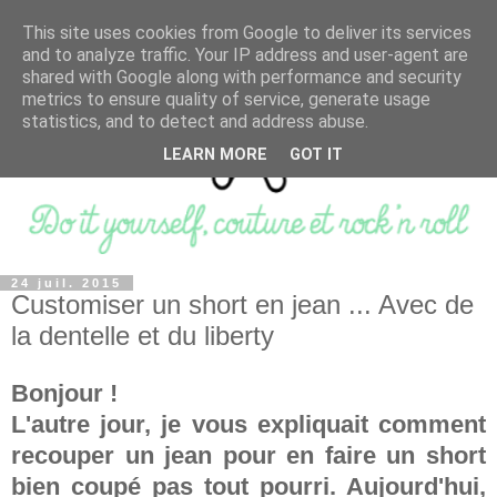
This site uses cookies from Google to deliver its services
and to analyze traffic. Your IP address and user-agent are
shared with Google along with performance and security
metrics to ensure quality of service, generate usage
statistics, and to detect and address abuse.
LEARN MORE
GOT IT
24 juil. 2015
Customiser un short en jean ... Avec de
la dentelle et du liberty
Bonjour !
L'autre jour, je vous expliquait comment
recouper un jean pour en faire un short
bien coupé pas tout pourri. Aujourd'hui,