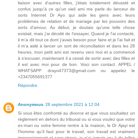
liaison avec d'autres filles, j'étais totalement dévasté et
confus jusqu'à ce qu'un vieil ami me parle du lanceur de
sorts Internet Dr Ayo qui aide les gens avec leurs
problèmes de relation et de mariage par les pouvoirs des
sorts d'amour, Au début, je doutais qu'une telle chose
existait, mais j'ai décidé de l'essayer, Quand je l'ai contacté,
il m'a dit tout ce dont j'avais besoin pour faire et je l'ai fait et
il m'a aidé à lancer un sort de réconciliation et dans les 28
heures, mon petit ami est revenu vers moi et a commencé
à s'excuser, maintenant il a cessé de sortir avec des filles et
il est avec moi pour de bon. Voici son contact. APPEL /
WHATSAPP: drayo47373@gmail.com ou appelez le
+2347055691377
Répondre
Anonymous
28 septembre 2021 à 12:04
Si vous êtes confronté au divorce et que vous souhaitez un
règlement en dehors du tribunal ou si vous voulez que votre
ex-mari ou votre femme rentre à la maison, le Dr Ajayi est
l'homme qu'il faut pour le travail, son travail est vraiment
impressionnant et sans stress, je n'ai jamais cru à de telles