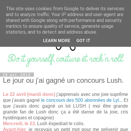
This site uses cookies from Google to deliver its services
and to analyze traffic. Your IP address and user-agent are
shared with Google along with performance and security
metrics to ensure quality of service, generate usage
statistics, and to detect and address abuse.
LEARN MORE
GOT IT
26 avr. 2013
Le jour ou j'ai gagné un concours Lush.
Le 22 avril (mardi donc)
j'apprenais avec une joie suprême
que j'avais gagné
le concours des 500 abonnées de Lyl...
Et
que j'avais donc gagné un lot LUSH ( moi être grande
grande fan de Lush donc ça a été danse de la joie, cris
hystériques et copagnie)
Mercredi, le 23,
Lush éxpediait le colis.
Avant-hier,
je recevais un petit mot pour me prévenir que