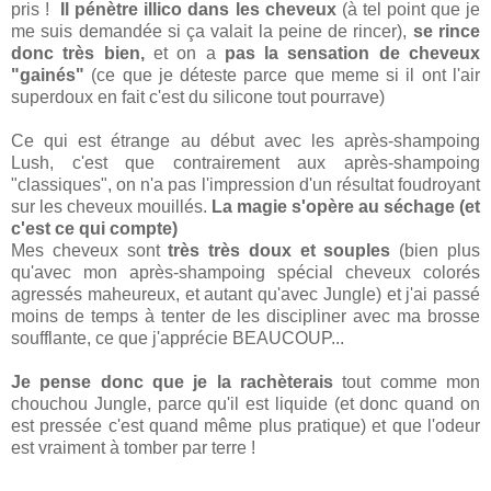
pris !
Il pénètre illico dans les cheveux
(à tel point que je
me suis demandée si ça valait la peine de rincer),
se rince
donc très bien,
et on a
pas la sensation de cheveux
"gainés"
(ce que je déteste parce que meme si il ont l'air
superdoux en fait c'est du silicone tout pourrave)
Ce qui est étrange au début avec les après-shampoing
Lush, c'est que contrairement aux après-shampoing
"classiques", on n'a pas l'impression d'un résultat foudroyant
sur les cheveux mouillés.
La magie s'opère au séchage (et
c'est ce qui compte)
Mes cheveux sont
très très doux et souples
(bien plus
qu'avec mon après-shampoing spécial cheveux colorés
agressés maheureux, et autant qu'avec Jungle) et j'ai passé
moins de temps à tenter de les discipliner avec ma brosse
soufflante, ce que j'apprécie BEAUCOUP...
Je pense donc que je la rachèterais
tout comme mon
chouchou Jungle, parce qu'il est liquide (et donc quand on
est pressée c'est quand même plus pratique) et que l'odeur
est vraiment à tomber par terre !